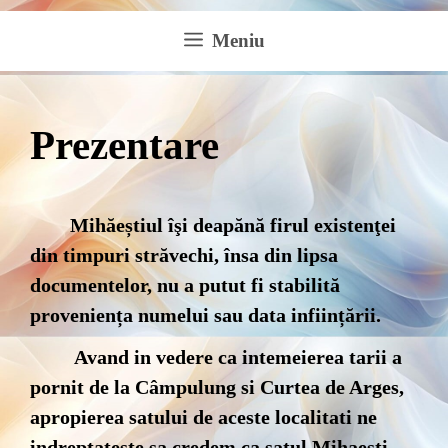
Meniu
Prezentare
Mihăeștiul îşi deapănă firul existenţei
din timpuri străvechi, însa din lipsa
documentelor, nu a putut fi stabilită
proveniența numelui sau data inființării.
Avand in vedere ca intemeierea tarii a
pornit de la Câmpulung si Curtea de Arges,
apropierea satului de aceste localitati ne
indreptateste sa credem ca satul Mihaesti