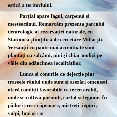
estică a teritoriului.
Parțial apare fagul, carpenul și
mesteacănul. Remarcăm prezenta parcului
dentrologic al rezervației naturale, cu
Stațiunea științifică de cercetare Mihăești.
Versanții cu pante mai accentuate sunt
plantați cu salcâmi, pini și chiar molizi pe
văile din adâncimea localităților.
Lunca și conurile de dejecție plus
traseele râului unde sunt și asezări omenești,
oferă condiții favorabile ca teren arabil,
unde se cultivă porumb, cartof și legume. În
păduri cresc căprioare, mistreți, iepuri,
vulpi, lupi și rar