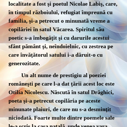
localitate a fost şi poetul Nicolae Labiş, care,
în timpul războiului, refugiat împreună cu
familia, şi-a petrecut o minunatã vreme a
copilăriei în satul Văcarea. Spiritul său
poetic s-a îmbogăţit şi cu darurile acestui
sfânt pământ şi, neîndoielnic, cu zestrea pe
care învăţătorul satului i-a dăruit-o cu
generozitate.
Un alt nume de prestigiu al poeziei
româneşti pe care l-a dat ţării acest loc este
Otilia Nicolescu. Născută în satul Drăghici,
poeta şi-a petrecut copilăria pe aceste
minunate plaiuri, de care nu s-a desminţit
niciodată. Foarte multe dintre poemele sale
le-a scris la casa natală, unde venea vara,