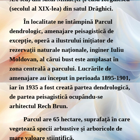
(secolul al XIX-lea) din satul Drăghici.
În localitate ne întâmpină Parcul
dendrologic, amenajare peisagistică de
excepţie, operă a ilustrului iniţiator de
rezervaţii naturale naţionale, inginer Iuliu
Moldovan, al cărui bust este amplasat în
zona centrală a parcului. Lucrările de
amenajare au început în perioada 1895-1901,
iar în 1935 a fost creată partea dendrologică,
de partea peisagistică ocupându-se
arhitectul Rech Brun.
Parcul are 65 hectare, suprafaţă în care
vegetează specii arbustive şi arboricole de
mare valoare ştiinţifică.