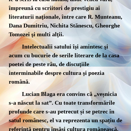
împreună cu scriitori de prestigiu ai
literaturii naţionale, între care R. Munteanu,
Dana Dumitriu, Nichita Stănescu, Gheorghe
Tomozei şi multi alţii.
Intelectualii satului îşi amintesc şi
acum cu bucurie de serile literare de la casa
poetei de peste râu, de discuţiile
interminabile despre cultura şi poezia
română.
Lucian Blaga era convins că „veșnicia
s-a născut la sat”. Cu toate transformările
profunde care s-au petrecut și se petrec în
satul românesc, el va reprezenta un spațiu de
referință pentru însăși cultura românească.