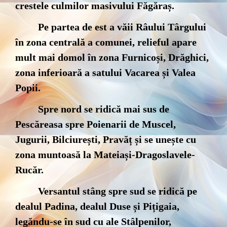
crestele culmilor masivului Făgăraș.
Pe partea de est a văii Râului Târgului
în zona centrală a comunei, relieful apare
mult mai domol în zona Furnicoși, Drăghici,
zona inferioară a satului Vacarea și Valea
Popii.
Spre nord se ridică mai sus de
Pescăreasa spre Poienarii de Muscel,
Jugurii, Bilciurești, Pravăț și se unește cu
zona muntoasă la Mateiași-Dragoslavele-
Rucăr.
Versantul stâng spre sud se ridică pe
dealul Padina, dealul Duse și Pițigaia,
legăndu-se în sud cu ale Stâlpenilor,