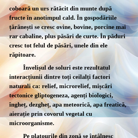
coboară un urs rătăcit din munte după
fructe în anotimpul cald. În gospodăriile
țărănești se cresc ovine, bovine, porcine mai
rar cabaline, plus păsări de curte. În păduri
cresc tot felul de păsări, unele din ele
răpitoare.
Învelișul de soluri este rezultatul
interacțiunii dintre toți ceilalți factori
naturali ca: relief, microrelief, mișcări
tectonice gliptogeneza, agenți biologici,
îngheț, dezgheț, apa meteorică, apa freatică,
aierație prin covorul vegetal cu
microorganisme.
Pe platourile din zonă se întâlnesc