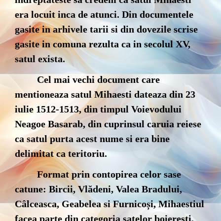
era locuit inca de atunci. Din documentele
gasite in arhivele tarii si din dovezile scrise
gasite in comuna rezulta ca in secolul XV,
satul exista.
Cel mai vechi document care
mentioneaza satul Mihaesti dateaza din 23
iulie 1512-1513, din timpul Voievodului
Neagoe Basarab, din cuprinsul caruia reiese
ca satul purta acest nume si era bine
delimitat ca teritoriu.
Format prin contopirea celor sase
catune: Bircii, Vlădeni, Valea Bradului,
Câlceasca, Geabelea si Furnicoși, Mihaestiul
facea parte din categoria satelor boieresti,