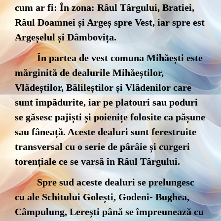
cum ar fi: În zona: Râul Târgului, Bratiei,
Râul Doamnei și Argeș spre Vest, iar spre est
Argeșelul și Dâmbovița.
În partea de vest comuna Mihăești este
mărginită de dealurile Mihăeștilor,
Vlădeștilor, Bălileștilor și Vlădenilor care
sunt împădurite, iar pe platouri sau poduri
se găsesc pajiști și poienițe folosite ca pășune
sau fâneață. Aceste dealuri sunt ferestruite
transversal cu o serie de pârâie și curgeri
torențiale ce se varsă în Râul Târgului.
Spre sud aceste dealuri se prelungesc
cu ale Schitului Golești, Godeni- Bughea,
Câmpulung, Lerești până se împreunează cu