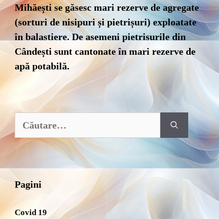
Mihăești se găsesc mari rezerve de agregate
(sorturi de nisipuri și pietrișuri) exploatate
în balastiere. De asemeni pietrisurile din
Cândești sunt cantonate în mari rezerve de
apă potabilă.
Caută
după:
Pagini
Covid 19