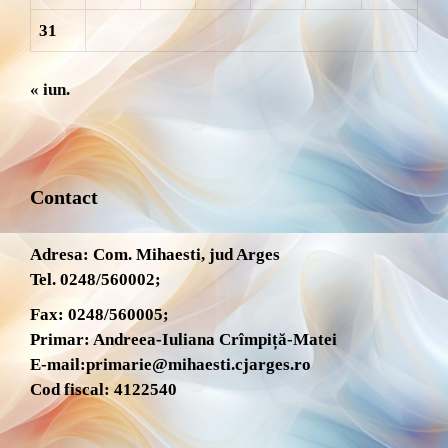
31
« iun.
Contact
Adresa: Com. Mihaesti, jud Arges
Tel. 0248/560002;
Fax: 0248/560005;
Primar: Andreea-Iuliana Crîmpiță-Matei
E-mail:
primarie@mihaesti.cjarges.ro
Cod fiscal: 4122540