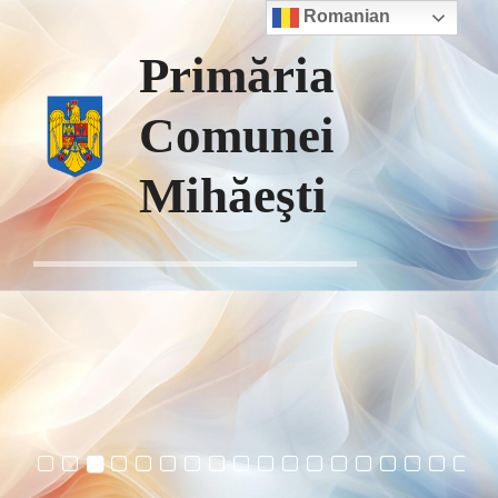
Sari
Romanian
la
Primăria
conținut
Comunei
Mihăeşti