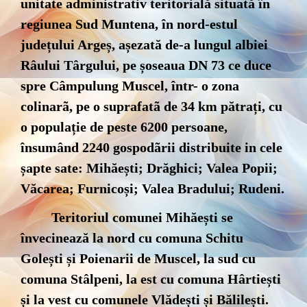
unitate administrativ teritorială situată în
regiunea Sud Muntena, în nord-estul
județului Argeș, așezată de-a lungul albiei
Râului Târgului, pe șoseaua DN 73 ce duce
spre Câmpulung Muscel, într- o zona
colinarã, pe o suprafatã de 34 km pătrați, cu
o populație de peste 6200 persoane,
însumând 2240 gospodãrii distribuite in cele
șapte sate: Mihăești; Drăghici; Valea Popii;
Văcarea; Furnicoși; Valea Bradului; Rudeni.
Teritoriul comunei Mihăești se
învecinează la nord cu comuna Schitu
Golești și Poienarii de Muscel, la sud cu
comuna Stâlpeni, la est cu comuna Hârtiești
și la vest cu comunele Vlădești și Bălilești.