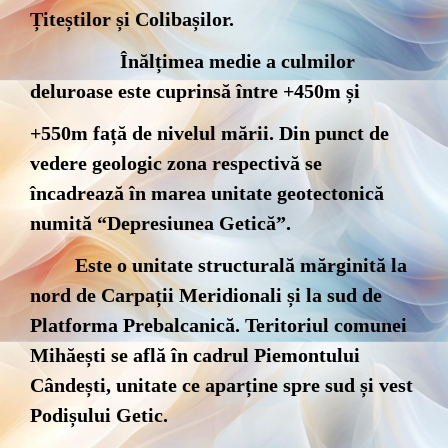
Țiteștilor și Colibașilor.
Înălțimea medie a culmilor
deluroase este cuprinsă între +450m și
+550m față de nivelul mării. Din punct de
vedere geologic zona respectivă se
încadrează în marea unitate geotectonică
numită “Depresiunea Getică”.
Este o unitate structurală mărginită la
nord de Carpații Meridionali și la sud de
Platforma Prebalcanică. Teritoriul comunei
Mihăești se află în cadrul Piemontului
Cândești, unitate ce aparține spre sud și vest
Podișului Getic.