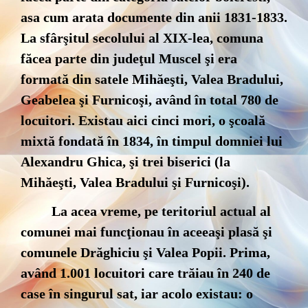
asa cum arata documente din anii 1831-1833.
La sfârşitul secolului al XIX-lea, comuna
făcea parte din judeţul Muscel şi era
formată din satele Mihăeşti, Valea Bradului,
Geabelea şi Furnicoşi, având în total 780 de
locuitori. Existau aici cinci mori, o şcoală
mixtă fondată în 1834, în timpul domniei lui
Alexandru Ghica, şi trei biserici (la
Mihăeşti, Valea Bradului şi Furnicoşi).
La acea vreme, pe teritoriul actual al
comunei mai funcţionau în aceeaşi plasă şi
comunele Drăghiciu şi Valea Popii. Prima,
având 1.001 locuitori care trăiau în 240 de
case în singurul sat, iar acolo existau: o