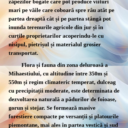
zăpezilor bogate care pot produce viituri
mari pe văile care coboară spre râu atât pe
partea dreaptă cât și pe partea stângă pot
inunda terenurile agricole din jur și în
curțile proprietarilor acoperindu-le cu
nisipul, pietrișul și materialul grosier
transportat.
Flora și fauna din zona deluroasă a
Mihaestiului, cu altitudine între 350m și
550m și regim climateric temperat, dulceag
cu precipitații moderate, este determinata de
dezvoltarea naturală a pădurilor de foioase,
gorun și stejar. Se formează masive
forestiere compacte pe versanții și platourile
piemontane, mai ales în partea vestică și sud