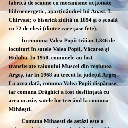
fabrică de scaune cu mecanisme acţionate
hidroenergetic, aparţinându-i lui Anast. I.
Chirvasi; o biserică zidită în 1854 şi o şcoală
cu 72 de elevi (dintre care şase fete).
În comuna Valea Popii trăiau 1.346 de
locuitori în satele Valea Popii, Văcarea şi
Huluba. În 1950, comunele au fost
transferate raionului Muscel din regiunea
Argeş, iar în 1968 au trecut la judeţul Argeş.
La acea dată, comuna Valea Popii dispăruse,
iar comuna Drăghici a fost desfiinţată cu
acea ocazie, satele lor trecând la comuna
Mihăeşti.
Comuna Mihaesti de astăzi este o