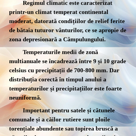
Regimul climatic este caracterizat
printr-un climat temperat continental
moderat, datorată condițiilor de relief ferite
de bătaia tuturor vânturilor, ce se apropie de
zona depresionară a Câmpulungului.
Temperaturile medii de zonă
multianuale se încadrează între 9 și 10 grade
celsius cu precipitații de 700-800 mm. Dar
distribuția corectă în timpul anului a
temperaturilor și precipitațiilor este foarte
neuniformă.
Important pentru satele și cătunele
comunale și a căilor rutiere sunt ploile
torențiale abundente sau topirea bruscă a