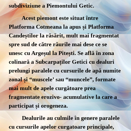
subdiviziune a Piemontului Getic.
Acest piemont este situat între
Platforma Cotmeana la apus și Platforma
Candeștilor la răsărit, mult mai fragmentat
spre sud de către râurile mai dese ce se
unesc cu Argeșul la Pitești. Se află în zona
colinară a Subcarpaților Getici cu dealuri
prelungi paralele cu cursurile de apă numite
zonal și “muscele’ sau “muncele”, formate
mai mult de apele curgătoare prea
fragmentate erozivo- acumulative la care a
participat și orogeneza.
Dealurile au culmile în genere paralele
cu cursurile apelor curgatoare principale,