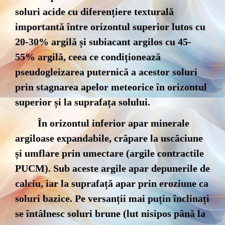
soluri acide cu diferențiere texturală
importantă între orizontul superior lutos cu
20-30% argilă și subiacant argilos cu 45-
55% argilă, ceea ce condiționează
pseudogleizarea puternică a acestor soluri
prin stagnarea apelor meteorice în orizontul
superior și la suprafața solului.
În orizontul inferior apar minerale
argiloase expandabile, crăpare la uscăciune
și umflare prin umectare (argile contractile
PUCM). Sub aceste argile apar depunerile de
calciu, iar la suprafață apar prin eroziune ca
soluri bazice. Pe versanții mai puțin înclinați
se întâlnesc soluri brune (lut nisipos până la