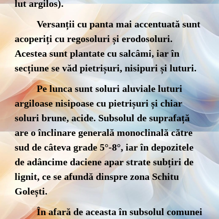
lut argilos).
Versanții cu panta mai accentuată sunt
acoperiți cu regosoluri și erodosoluri.
Acestea sunt plantate cu salcâmi, iar în
secțiune se văd pietrișuri, nisipuri și luturi.
Pe lunca sunt soluri aluviale luturi
argiloase nisipoase cu pietrișuri și chiar
soluri brune, acide. Subsolul de suprafață
are o înclinare generală monoclinală către
sud de câteva grade 5°-8°, iar în depozitele
de adâncime daciene apar strate subțiri de
lignit, ce se afundă dinspre zona Schitu
Golești.
În afară de aceasta în subsolul comunei