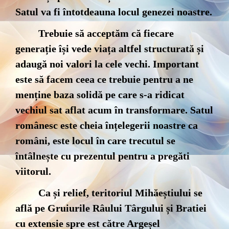
Satul va fi întotdeauna locul genezei noastre.
Trebuie să acceptăm că fiecare
generație își vede viața altfel structurată și
adaugă noi valori la cele vechi. Important
este să facem ceea ce trebuie pentru a ne
menține baza solidă pe care s-a ridicat
vechiul sat aflat acum în transformare. Satul
românesc este cheia înțelegerii noastre ca
români, este locul în care trecutul se
întâlnește cu prezentul pentru a pregăti
viitorul.
Ca și relief, teritoriul Mihăeștiului se
află pe Gruiurile Râului Târgului și Bratiei
cu extensie spre est către Argeșel