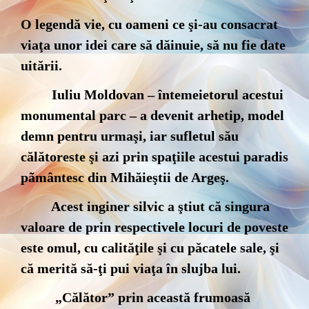
O legendă vie, cu oameni ce şi-au consacrat
viaţa unor idei care să dăinuie, să nu fie date
uitării.
Iuliu Moldovan – întemeietorul acestui
monumental parc – a devenit arhetip, model
demn pentru urmaşi, iar sufletul său
călătoreste şi azi prin spaţiile acestui paradis
pãmântesc din Mihăieştii de Argeş.
Acest inginer silvic a ştiut că singura
valoare de prin respectivele locuri de poveste
este omul, cu calităţile şi cu păcatele sale, şi
că merită să-ţi pui viaţa în slujba lui.
„Călător” prin această frumoasă