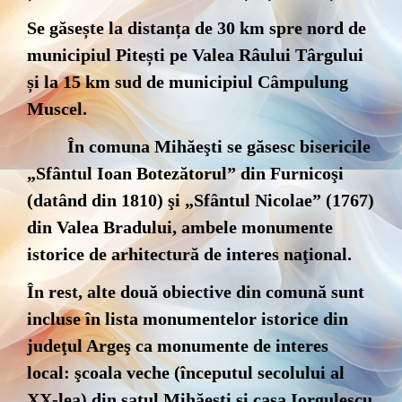
Se găsește la distanța de 30 km spre nord de
municipiul Pitești pe Valea Râului Târgului
și la 15 km sud de municipiul Câmpulung
Muscel.
În comuna Mihăeşti se găsesc bisericile
„Sfântul Ioan Botezătorul” din Furnicoşi
(datând din 1810) şi „Sfântul Nicolae” (1767)
din Valea Bradului, ambele monumente
istorice de arhitectură de interes naţional.
În rest, alte două obiective din comună sunt
incluse în lista monumentelor istorice din
judeţul Argeş ca monumente de interes
local: şcoala veche (începutul secolului al
XX-lea) din satul Mihăeşti şi casa Iorgulescu